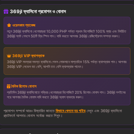
369jl ক্যাসিনো প্রমোশন ও বোনাস
ওয়েলকাম প্যাকেজ
নতুন 369jl ক্যাসিনো খেলোয়াড়রা 10,000 PHP পর্যন্ত প্রথম ডিপোজিটে 100% ম্যাচ এবং নির্বাচিত
369jl স্লট গেমসে 50টি ফ্রি স্পিন পান। দাবি করতে আপনার 369jl রেজিস্ট্রেশন সম্পন্ন করুন।
369jl VIP ক্যাশব্যাক
369jl VIP সদস্যরা সমস্ত ক্যাসিনো গেমস লোকসানে সাপ্তাহিক 15% পর্যন্ত ক্যাশব্যাক পান। আপনার
369jl VIP লেভেল যত বেশি, আপনি তত বেশি ক্যাশব্যাক পাবেন।
দৈনিক রিলোড বোনাস
প্রতিদিন 369jl ক্যাসিনোতে সক্রিয় খেলোয়াড়রা ডিপোজিটে 20% রিলোড বোনাস পান। 369jl লগইনের
পরে আপনার দৈনিক বোনাস দাবি করতে 369jl অ্যাপ ব্যবহার করুন।
প্রমোশন সম্পর্কে আরও বিস্তারিত জানতে
কিভাবে খেলতে হয় গাইড
দেখুন এবং 369jl ক্যাসিনো
প্ল্যাটফর্মে আপনার বোনাস সর্বোচ্চ করতে শিখুন।