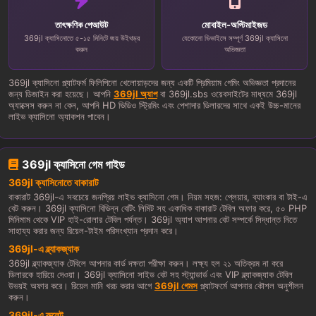
তাৎক্ষণিক পেআউট
মোবাইল-অপ্টিমাইজড
369jl ক্যাসিনোতে ৫-১৫ মিনিটে জয় উইথড্র
যেকোনো ডিভাইসে সম্পূর্ণ 369jl ক্যাসিনো
করুন
অভিজ্ঞতা
369jl ক্যাসিনো প্ল্যাটফর্ম ফিলিপিনো খেলোয়াড়দের জন্য একটি প্রিমিয়াম গেমিং অভিজ্ঞতা প্রদানের
জন্য ডিজাইন করা হয়েছে। আপনি
369jl অ্যাপ
বা 369jl.sbs ওয়েবসাইটের মাধ্যমে 369jl
অ্যাক্সেস করুন না কেন, আপনি HD ভিডিও স্ট্রিমিং এবং পেশাদার ডিলারদের সাথে একই উচ্চ-মানের
লাইভ ক্যাসিনো অ্যাকশন পাবেন।
369jl ক্যাসিনো গেম গাইড
369jl ক্যাসিনোতে বাকারাট
বাকারাট 369jl-এ সবচেয়ে জনপ্রিয় লাইভ ক্যাসিনো গেম। নিয়ম সহজ: প্লেয়ার, ব্যাংকার বা টাই-এ
বেট করুন। 369jl ক্যাসিনো বিভিন্ন বেটিং লিমিট সহ একাধিক বাকারাট টেবিল অফার করে, ৫০ PHP
মিনিমাম থেকে VIP হাই-রোলার টেবিল পর্যন্ত। 369jl অ্যাপ আপনার বেট সম্পর্কে সিদ্ধান্ত নিতে
সাহায্য করার জন্য রিয়েল-টাইম পরিসংখ্যান প্রদান করে।
369jl-এ ব্ল্যাকজ্যাক
369jl ব্ল্যাকজ্যাক টেবিলে আপনার কার্ড দক্ষতা পরীক্ষা করুন। লক্ষ্য হল ২১ অতিক্রম না করে
ডিলারকে হারিয়ে দেওয়া। 369jl ক্যাসিনো সাইড বেট সহ স্ট্যান্ডার্ড এবং VIP ব্ল্যাকজ্যাক টেবিল
উভয়ই অফার করে। রিয়েল মানি খরচ করার আগে
369jl গেমস
প্ল্যাটফর্মে আপনার কৌশল অনুশীলন
করুন।
369jl-এ রুলেট