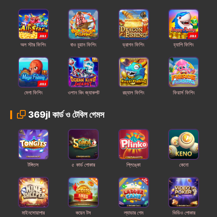
অল স্টার ফিশিং
বাও চুয়ান ফিশিং
ড্রাগন ফিশিং
হ্যাপি ফিশিং
মেগা ফিশিং
ওশান কিং জ্যাকপট
রয়্যাল ফিশিং
ফিয়ার্স ফিশিং
369jl কার্ড ও টেবিল গেমস
টঙ্গিতস
৫ কার্ড পোকার
প্লিঙ্কো
কেনো
মাইনসোয়াপার
কয়েন টস
ল্যাডার গেম
ভিডিও পোকার