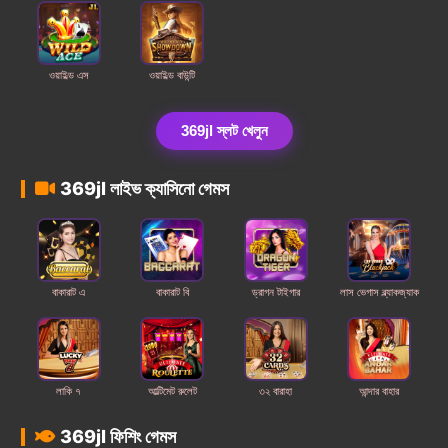
ওয়াইল্ড এস
ওয়াইল্ড বাউন্টি
369jl স্লট খেলুন
369jl লাইভ ক্যাসিনো গেমস
বাকারাট এ
বাকারাট বি
ড্রাগন টাইগার
লাস ভেগাস ব্ল্যাকজ্যাক
লাকি ৭
আল্টিমেট রুলেট
৩২ বারাহা
আন্দার বাহার
369jl ফিশিং গেমস