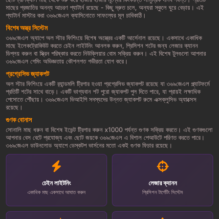
মাছের প্রজাতির অনন্য আচরণ প্যাটার্ন রয়েছে - কিছু দ্রুত চলে, অন্যরা স্কুলে ঘুরে বেড়ায়। এই
প্যাটার্ন মাস্টার করা ৩৬৯জেএল ক্যাসিনোতে সাফল্যের মূল চাবিকাঠি।
বিশেষ অস্ত্র সিস্টেম
৩৬৯জেএল অ্যাপে অল স্টার ফিশিংয়ে বিশেষ অস্ত্রের একটি আর্সেনাল রয়েছে। একসাথে একাধিক
মাছে ইলেকট্রোকিউট করতে চেইন লাইটনিং আনলক করুন, প্রিসিশন শটের জন্য লেজার ক্যানন
ডিপ্লয় করুন বা স্ক্রিন পরিষ্কার করতে নিউক্লিয়ার বোম সক্রিয় করুন। এই বিশেষ টুলগুলো আপনার
৩৬৯জেএল গেমিং অভিজ্ঞতায় কৌশলগত গভীরতা যোগ করে।
প্রগ্রেসিভ জ্যাকপট
অল স্টার ফিশিংয়ে একটি র‍্যান্ডমলি ট্রিগার হওয়া প্রগ্রেসিভ জ্যাকপট রয়েছে যা ৩৬৯জেএল প্ল্যাটফর্মে
প্রতিটি শটের সাথে বাড়ে। একটি ভাগ্যবান শট পুরো জ্যাকপট পুল দিতে পারে, যা প্রায়ই লক্ষাধিক
পেসোতে পৌঁছায়। ৩৬৯জেএল ভিআইপি সদস্যদের উন্নত জ্যাকপট রুমে এক্সক্লুসিভ অ্যাক্সেস
রয়েছে।
গুণক বোনাস
সোনালি মাছ ধরুন বা বিশেষ ইভেন্ট ট্রিগার করুন x1000 পর্যন্ত গুণক সক্রিয় করতে। এই গুণকগুলো
আপনার বেস বেটে প্রযোজ্য এবং ছোট জয়কে ৩৬৯জেএল এ বিশাল পেআউটে পরিণত করতে পারে।
৩৬৯জেএল ডাউনলোড অ্যাপে ডেস্কটপ ভার্সনের মতো একই গুণক ফিচার রয়েছে।
চেইন লাইটনিং
লেজার ক্যানন
একাধিক মাছ একসাথে আঘাত করুন
প্রিসিশন টার্গেটিং সিস্টেম