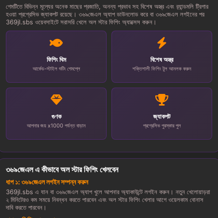
গেমটিতে বিভিন্ন মূল্যের অনেক মাছের প্রজাতি, অনন্য প্রভাব সহ বিশেষ অস্ত্র এবং র‍্যান্ডমলি ট্রিগার
হওয়া প্রগ্রেসিভ জ্যাকপট রয়েছে। ৩৬৯জেএল অ্যাপ ডাউনলোড করে বা ৩৬৯জেএল লগইনের পর
369jl.sbs ওয়েবসাইটে সরাসরি খেলে অল স্টার ফিশিং অ্যাক্সেস করুন।
ফিশিং থিম
বিশেষ অস্ত্র
আর্কেড-স্টাইল শুটিং গেমপ্লে
শক্তিশালী ফিশিং টুল আনলক করুন
গুণক
জ্যাকপট
আপনার জয় x1000 পর্যন্ত বাড়ান
প্রগ্রেসিভ পুরস্কার পুল
৩৬৯জেএল এ কীভাবে অল স্টার ফিশিং খেলবেন
ধাপ ১: ৩৬৯জেএল লগইন সম্পন্ন করুন
369jl.sbs এ যান বা ৩৬৯জেএল অ্যাপ খুলে আপনার অ্যাকাউন্টে লগইন করুন। নতুন খেলোয়াড়রা
২ মিনিটেরও কম সময়ে নিবন্ধন করতে পারবেন এবং অল স্টার ফিশিং খেলার আগে ওয়েলকাম বোনাস
দাবি করতে পারবেন।