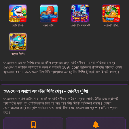
হ্যাপি ফিশিং
মেগা ফিশিং
ওশেন কিং জ্যাকপট
ওয়ানশট ফিশিং
রয়্যাল ফিশিং
৩৬৯জেএল এর সব ফিশিং গেম মোবাইল প্লে-এর জন্য অপ্টিমাইজড। সেরা অভিজ্ঞতার জন্য
৩৬৯জেএল অ্যাপক ডাউনলোড করুন বা সরাসরি 369jl com ব্রাউজার প্ল্যাটফর্মের মাধ্যমে গেমস
অ্যাক্সেস করুন। ৩৬৯জেএল ভিআইপি প্রোগ্রামে এক্সক্লুসিভ ফিশিং টুর্নামেন্ট এবং ইভেন্ট রয়েছে।
৩৬৯জেএল অ্যাপে অল স্টার ফিশিং খেলুন - মোবাইল সুবিধা
৩৬৯জেএল অ্যাপ ডাউনলোড মোবাইল-অপ্টিমাইজড কন্ট্রোল, দ্রুত লোডিং টাইম এবং জ্যাকপট
অ্যালার্টের জন্য পুশ নোটিফিকেশন দিয়ে আপনার অল স্টার ফিশিং অভিজ্ঞতা বাড়ায়। চলমান
খেলোয়াড়দের জন্য ডেস্কটপ ভার্সনের মতো একই ফিচার সহ ৩৬৯জেএল অ্যাপ ক্যাসিনো প্রদান
করে।