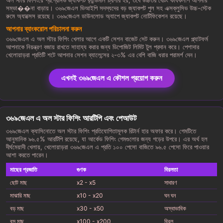
অল স্টার ফিশিংয়ে প্রগ্রেসিভ জ্যাকপট র‍্যান্ডমলি ট্রিগার হয়, তবে উচ্চতর বেটিং কার্যকলাপ আপনার
সম্ভা��না বাড়ায়। ৩৬৯জেএল ভিআইপি সদস্যদের বড় জ্যাকপট পুল সহ এক্সক্লুসিভ উচ্চ-স্টেক
রুমে অ্যাক্সেস রয়েছে। ৩৬৯জেএল ডাউনলোড অ্যাপে জ্যাকপট নোটিফিকেশন রয়েছে।
আপনার ব্যাংকরোল পরিচালনা করুন
৩৬৯জেএল এ অল স্টার ফিশিং খেলার আগে একটি সেশন বাজেট সেট করুন। ৩৬৯জেএল প্ল্যাটফর্ম
আপনাকে নিয়ন্ত্রণ বজায় রাখতে সাহায্য করার জন্য ডিপোজিট লিমিট টুল প্রদান করে। পেশাদার
খেলোয়াড়রা প্রতিটি শটে আপনার সেশন ব্যালেন্সের ২-৩% এর বেশি বাজি ধরার পরামর্শ দেন।
এখনই ৩৬৯জেএল এ কৌশল প্রয়োগ করুন
৩৬৯জেএল এ অল স্টার ফিশিং আরটিপি এবং পেআউট
৩৬৯জেএল ক্যাসিনোতে অল স্টার ফিশিং প্রতিযোগিতামূলক রিটার্ন হার অফার করে। গেমটিতে
আনুমানিক ৯৬.৫% আরটিপি রয়েছে, যা আর্কেড ফিশিং গেমগুলোর জন্য গড়ের উপরে। এর অর্থ হল
দীর্ঘমেয়াদী খেলায়, খেলোয়াড়রা ৩৬৯জেএল এ প্রতি ১০০ পেসো বাজিতে ৯৬.৫ পেসো ফিরে পাওয়ার
আশা করতে পারেন।
মাছের প্রজাতি
গুণক
বিরলতা
ছোট মাছ
x2 - x5
সাধারণ
মাঝারি মাছ
x10 - x20
ঘন ঘন
বড় মাছ
x30 - x50
অস্বাভাবিক
বস মাছ
x100 - x200
বিরল