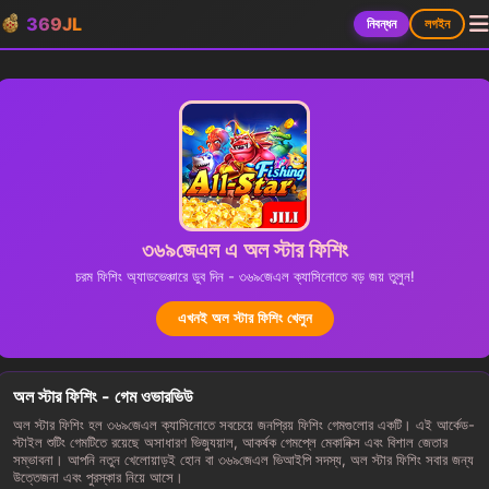
369JL
নিবন্ধন
লগইন
৩৬৯জেএল এ অল স্টার ফিশিং
চরম ফিশিং অ্যাডভেঞ্চারে ডুব দিন - ৩৬৯জেএল ক্যাসিনোতে বড় জয় তুলুন!
এখনই অল স্টার ফিশিং খেলুন
অল স্টার ফিশিং - গেম ওভারভিউ
অল স্টার ফিশিং হল ৩৬৯জেএল ক্যাসিনোতে সবচেয়ে জনপ্রিয় ফিশিং গেমগুলোর একটি। এই আর্কেড-
স্টাইল শুটিং গেমটিতে রয়েছে অসাধারণ ভিজ্যুয়াল, আকর্ষক গেমপ্লে মেকানিক্স এবং বিশাল জেতার
সম্ভাবনা। আপনি নতুন খেলোয়াড়ই হোন বা ৩৬৯জেএল ভিআইপি সদস্য, অল স্টার ফিশিং সবার জন্য
উত্তেজনা এবং পুরস্কার নিয়ে আসে।