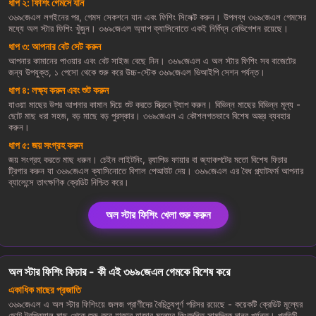
ধাপ ২: ফিশিং গেমসে যান
৩৬৯জেএল লগইনের পর, গেমস সেকশনে যান এবং ফিশিং সিলেক্ট করুন। উপলব্ধ ৩৬৯জেএল গেমসের
মধ্যে অল স্টার ফিশিং খুঁজুন। ৩৬৯জেএল অ্যাপ ক্যাসিনোতে একই নির্বিঘ্ন নেভিগেশন রয়েছে।
ধাপ ৩: আপনার বেট সেট করুন
আপনার কামানের পাওয়ার এবং বেট সাইজ বেছে নিন। ৩৬৯জেএল এ অল স্টার ফিশিং সব বাজেটের
জন্য উপযুক্ত, ১ পেসো থেকে শুরু করে উচ্চ-স্টেক ৩৬৯জেএল ভিআইপি সেশন পর্যন্ত।
ধাপ ৪: লক্ষ্য করুন এবং শুট করুন
যাওয়া মাছের উপর আপনার কামান দিয়ে শুট করতে স্ক্রিনে ট্যাপ করুন। বিভিন্ন মাছের বিভিন্ন মূল্য -
ছোট মাছ ধরা সহজ, বড় মাছে বড় পুরস্কার। ৩৬৯জেএল এ কৌশলগতভাবে বিশেষ অস্ত্র ব্যবহার
করুন।
ধাপ ৫: জয় সংগ্রহ করুন
জয় সংগ্রহ করতে মাছ ধরুন। চেইন লাইটনিং, র‍্যাপিড ফায়ার বা জ্যাকপটের মতো বিশেষ ফিচার
ট্রিগার করুন যা ৩৬৯জেএল ক্যাসিনোতে বিশাল পেআউট দেয়। ৩৬৯জেএল এর বৈধ প্ল্যাটফর্ম আপনার
ব্যালেন্সে তাৎক্ষণিক ক্রেডিট নিশ্চিত করে।
অল স্টার ফিশিং খেলা শুরু করুন
অল স্টার ফিশিং ফিচার - কী এই ৩৬৯জেএল গেমকে বিশেষ করে
একাধিক মাছের প্রজাতি
৩৬৯জেএল এ অল স্টার ফিশিংয়ে জলজ প্রাণীদের বৈচিত্র্যপূর্ণ পরিসর রয়েছে - কয়েকটি ক্রেডিট মূল্যের
ছোট ট্রপিক্যাল মাছ থেকে শুরু করে হাজার হাজার মূল্যের কিংবদন্তি সামুদ্রিক দানব পর্যন্ত। প্রতিটি