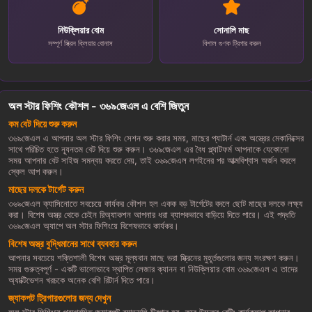
নিউক্লিয়ার বোম
সোনালি মাছ
সম্পূর্ণ স্ক্রিন ক্লিয়ার বোনাস
বিশাল গুণক ট্রিগার করুন
অল স্টার ফিশিং কৌশল - ৩৬৯জেএল এ বেশি জিতুন
কম বেট দিয়ে শুরু করুন
৩৬৯জেএল এ আপনার অল স্টার ফিশিং সেশন শুরু করার সময়, মাছের প্যাটার্ন এবং অস্ত্রের মেকানিক্সের
সাথে পরিচিত হতে ন্যূনতম বেট দিয়ে শুরু করুন। ৩৬৯জেএল এর বৈধ প্ল্যাটফর্ম আপনাকে যেকোনো
সময় আপনার বেট সাইজ সমন্বয় করতে দেয়, তাই ৩৬৯জেএল লগইনের পর আত্মবিশ্বাস অর্জন করলে
স্কেল আপ করুন।
মাছের দলকে টার্গেট করুন
৩৬৯জেএল ক্যাসিনোতে সবচেয়ে কার্যকর কৌশল হল একক বড় টার্গেটের বদলে ছোট মাছের দলকে লক্ষ্য
করা। বিশেষ অস্ত্র থেকে চেইন রিঅ্যাকশন আপনার ধরা ব্যাপকভাবে বাড়িয়ে দিতে পারে। এই পদ্ধতি
৩৬৯জেএল অ্যাপে অল স্টার ফিশিংয়ে বিশেষভাবে কার্যকর।
বিশেষ অস্ত্র বুদ্ধিমানের সাথে ব্যবহার করুন
আপনার সবচেয়ে শক্তিশালী বিশেষ অস্ত্র মূল্যবান মাছে ভরা স্ক্রিনের মুহূর্তগুলোর জন্য সংরক্ষণ করুন।
সময় গুরুত্বপূর্ণ - একটি ভালোভাবে স্থাপিত লেজার ক্যানন বা নিউক্লিয়ার বোম ৩৬৯জেএল এ তাদের
অ্যাক্টিভেশন খরচকে অনেক বেশি রিটার্ন দিতে পারে।
জ্যাকপট ট্রিগারগুলোর জন্য দেখুন