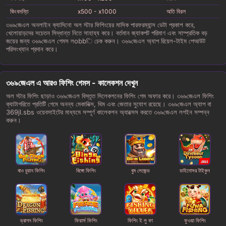
কিংবদন্তি
x500 - x1000
অতি বিরল
৩৬৯জেএল অনলাইন ক্যাসিনো অল স্টার ফিশিংয়ের মাসিক পারফরম্যান্স ডেটা প্রকাশ করে,
খেলোয়াড়দের সচেতন সিদ্ধান্ত নিতে সাহায্য করে। বর্তমান জ্যাকপট পরিমাণ এবং সাম্প্রতিক বড়
জয়ের জন্য ৩৬৯জেএল গেমস লobbি চেক করুন। ৩৬৯জেএল অ্যাপ রিয়েল-টাইম পেআউট
পরিসংখ্যান প্রদান করে।
৩৬৯জেএল এ আরও ফিশিং গেমস - কালেকশন দেখুন
অল স্টার ফিশিং ছাড়াও ৩৬৯জেএল বিস্তৃত সিলেকশনের ফিশিং গেম অফার করে। ৩৬৯জেএল ফিশিং
ক্যাটাগরিতে প্রতিটি গেমে অনন্য মেকানিক্স, থিম এবং জেতার সুযোগ রয়েছে। ৩৬৯জেএল অ্যাপ বা
369jl.sbs ওয়েবসাইটের মাধ্যমে সম্পূর্ণ কালেকশন অ্যাক্সেস করতে ৩৬৯জেএল লগইন সম্পন্ন
করুন।
বাও চুয়ান ফিশিং
বিঙ্গো ফিশিং
বুম লেজেন্ড
ডাইনোসর টাইকুন
ড্রাগন ফিশিং
ফিয়ার্স ফিশিং
ফিশিং ই লু ফা
ফুওয়া ফিশিং