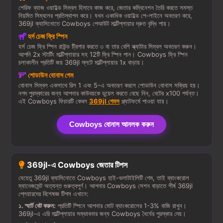
শেরিফ ব্যাজ ওয়াইল্ড সিম্বল হিসাবে কাজ করে, জেতার কম্বিনেশন তৈরি করতে সমস্ত
নিয়মিত সিম্বলের প্রতিস্থাপন করে। যখন একাধিক ওয়াইল্ড পে-লাইনে অবতরণ করে,
369jl ক্যাসিনোতে Cowboys পেআউট মাল্টিপ্লায়ার দ্রুত বৃদ্ধি পায়।
হর্স চেজ ফ্রি স্পিন
হর্স চেজ ফ্রি স্পিন রাউন্ড ট্রিগার করতে ৩ বা তার বেশি স্ক্যাটার সিম্বল অবতরণ করুন।
আপনি 2x স্টার্টিং মাল্টিপ্লায়ার সহ 12টি ফ্রি স্পিন পান। Cowboys ফ্রি স্পিন
চলাকালীন প্রতিটি জয় 369jl স্লটে মাল্টিপ্লায়ার 1x বাড়ায়।
শোডাউন বোনাস গেম
বোনাস সিম্বল একসাথে রিল 1 এবং 5-এ অবতরণ করলে শোডাউন বোনাস সক্রিয় হয়।
নগদ পুরস্কারের জন্য আপনার কাউবয়কে ডুয়েল করতে বেছে নিন, বেটের x100 পর্যন্ত।
এই Cowboys ফিচারটি কেবল
369jl গেমস
প্ল্যাটফর্মে পাওয়া যায়।
Cowboys বোনাস আনলক করুন
369jl-এ Cowboys জেতার টিপস
যেহেতু 369jl ক্যাসিনোতে Cowboys হাই-ভলাটাইলিটি গেম, তাই ব্যাংকরোল
ম্যানেজমেন্ট অত্যন্ত গুরুত্বপূর্ণ। আপনার Cowboys সেশন বাড়াতে শীর্ষ 369jl
প্লেয়ারদের বিশেষজ্ঞ টিপস এখানে:
১. স্মার্ট বেট করুন:
প্রতিটি স্পিনে আপনার মোট ব্যাংকরোলের 1-3% বাজি রাখুন।
369jl-এ এরি মাল্টিপ্লায়ার সম্ভাবনার জন্য Cowboys ধৈর্যের পুরস্কার দেয়।