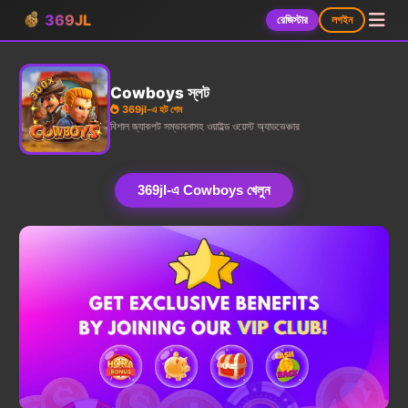
369JL
রেজিস্টার
লগইন
Cowboys স্লট
369jl-এ হট গেম
বিশাল জ্যাকপট সম্ভাবনাসহ ওয়াইল্ড ওয়েস্ট অ্যাডভেঞ্চার
369jl-এ Cowboys খেলুন