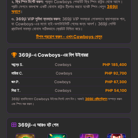
২. ফ্রি স্পিন টার্গেট করুন:
প্রকৃত Cowboys পেআউট ফ্রি স্পিন রাউন্ড থেকে আসে।
প্রতি সেশনে কমপক্ষে একটি বোনাস রাউন্ড ট্রিগার করতে যথেষ্ট স্পিন খেলুন
369jl
অ্যাপে
।
৩. 369jl VIP সুবিধা ব্যবহার করুন:
369jl VIP সদস্যরা লোকসানে ক্যাশব্যাক পান,
যা Cowboys-এর মতো হাই-ভলাটাইলিটি গেমের জন্য আদর্শ। 369jl লেগিট
প্ল্যাটফর্ম সমস্ত বোনাস সঠিকভাবে ক্রেডিট নিশ্চিত করে।
টিপস প্রয়োগ করুন - এখন Cowboys খেলুন
369jl-এ Cowboys-এর বিগ উইনাররা
আন্দ্রে S.
Cowboys
PHP 185,400
মারিয়া C.
Cowboys
PHP 92,700
জন P.
Cowboys
PHP 67,300
লিয়া T.
Cowboys
PHP 54,100
369jl ক্যাসিনোতে Cowboys উইনার লিস্টে যোগ দিন। আজই
369jl রেজিস্ট্রেশন
সম্পন্ন করুন
এবং স্পিন শুরু করুন।
369jl-এ আরও হট গেম