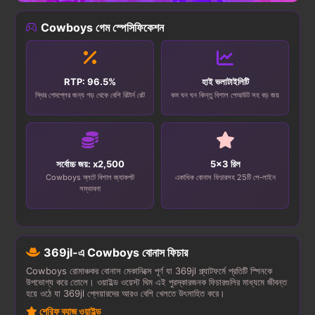
Cowboys গেম স্পেসিফিকেশন
RTP: 96.5%
হাই ভলাটাইলিটি
স্থির গেমপ্লের জন্য গড় থেকে বেশি রিটার্ন রেট
কম ঘন ঘন কিন্তু বিশাল পেআউট সহ বড় জয়
সর্বোচ্চ জয়: x2,500
5x3 রিল
Cowboys স্লটে বিশাল জ্যাকপট
একাধিক বোনাস ফিচারসহ 25টি পে-লাইন
সম্ভাবনা
369jl-এ Cowboys বোনাস ফিচার
Cowboys রোমাঞ্চকর বোনাস মেকানিক্সে পূর্ণ যা 369jl প্ল্যাটফর্মে প্রতিটি স্পিনকে
উপভোগ্য করে তোলে। ওয়াইল্ড ওয়েস্ট থিম এই পুরস্কারজনক ফিচারগুলির মাধ্যমে জীবন্ত
হয়ে ওঠে যা 369jl প্লেয়ারদের আরও বেশি খেলতে উৎসাহিত করে।
শেরিফ ব্যাজ ওয়াইল্ড