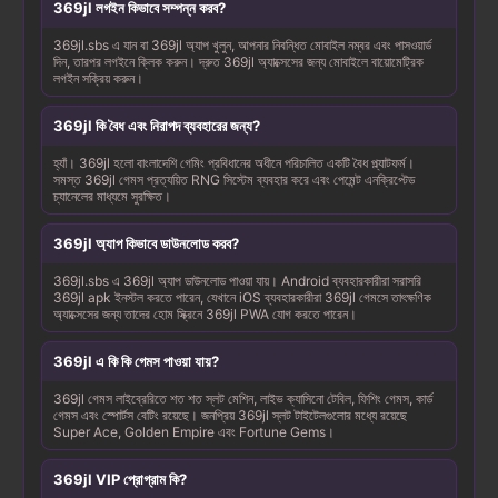
369jl লগইন কিভাবে সম্পন্ন করব?
369jl.sbs এ যান বা 369jl অ্যাপ খুলুন, আপনার নিবন্ধিত মোবাইল নম্বর এবং পাসওয়ার্ড
দিন, তারপর লগইনে ক্লিক করুন। দ্রুত 369jl অ্যাক্সেসের জন্য মোবাইলে বায়োমেট্রিক
লগইন সক্রিয় করুন।
369jl কি বৈধ এবং নিরাপদ ব্যবহারের জন্য?
হ্যাঁ। 369jl হলো বাংলাদেশি গেমিং প্রবিধানের অধীনে পরিচালিত একটি বৈধ প্ল্যাটফর্ম।
সমস্ত 369jl গেমস প্রত্যয়িত RNG সিস্টেম ব্যবহার করে এবং পেমেন্ট এনক্রিপ্টেড
চ্যানেলের মাধ্যমে সুরক্ষিত।
369jl অ্যাপ কিভাবে ডাউনলোড করব?
369jl.sbs এ 369jl অ্যাপ ডাউনলোড পাওয়া যায়। Android ব্যবহারকারীরা সরাসরি
369jl apk ইনস্টল করতে পারেন, যেখানে iOS ব্যবহারকারীরা 369jl গেমসে তাৎক্ষণিক
অ্যাক্সেসের জন্য তাদের হোম স্ক্রিনে 369jl PWA যোগ করতে পারেন।
369jl এ কি কি গেমস পাওয়া যায়?
369jl গেমস লাইব্রেরিতে শত শত স্লট মেশিন, লাইভ ক্যাসিনো টেবিল, ফিশিং গেমস, কার্ড
গেমস এবং স্পোর্টস বেটিং রয়েছে। জনপ্রিয় 369jl স্লট টাইটেলগুলোর মধ্যে রয়েছে
Super Ace, Golden Empire এবং Fortune Gems।
369jl VIP প্রোগ্রাম কি?