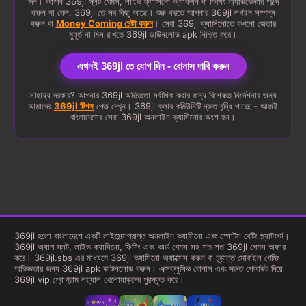
দিন। আপনি 369jl স্লট গেমস, লাইভ ক্যাসিনো অ্যাকশন বা ফিশিং অ্যাডভেঞ্চার পছন্দ
করুন না কেন, 369jl তে সব কিছু আছে। শুরু করতে আপনার 369jl লগইন সম্পন্ন
করুন বা
Money Coming চেষ্টা করুন
। সেরা 369jl ক্যাসিনোতে কখনো জেতার
মুহূর্ত না মিস রাখতে 369jl ডাউনলোড apk নিশ্চিত করে।
এখনই 369jl তে যোগ দিন - বোনাস দাবি করুন
সাহায্য দরকার? আপনার 369jl অভিজ্ঞতা সর্বাধিক করার জন্য বিশেষজ্ঞ নির্দেশনার জন্য
আমাদের
369jl টিপস
পেজ দেখুন। 369jl ক্লাব কমিউনিটি দ্রুত বৃদ্ধি পাচ্ছে - আজই
বাংলাদেশের সেরা 369jl অনলাইন ক্যাসিনোর অংশ হন।
369jl হলো বাংলাদেশে একটি লাইসেন্সপ্রাপ্ত অনলাইন ক্যাসিনো এবং স্পোর্টস বেটিং প্ল্যাটফর্ম।
369jl অ্যাপ স্লট, লাইভ ক্যাসিনো, ফিশিং এবং কার্ড গেমস সহ শত শত 369jl গেমস অফার
করে। 369jl.sbs এর মাধ্যমে 369jl ক্যাসিনো অ্যাক্সেস করুন বা চূড়ান্ত মোবাইল গেমিং
অভিজ্ঞতার জন্য 369jl apk ডাউনলোড করুন। এক্সক্লুসিভ বোনাস এবং দ্রুত পেআউট দিয়ে
369jl vip প্রোগ্রাম লয়্যাল খেলোয়াড়দের পুরস্কৃত করে।