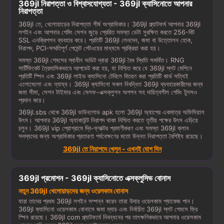
369jl নিরাপত্তা ও বিশ্বাসযোগ্যতা - 369jl ক্যাসিনোতে আপনার
নিরাপত্তা
369jl তে, খেলোয়াড়ের নিরাপত্তা শীর্ষ অগ্রাধিকার। 369jl প্ল্যাটফর্ম আপনার 369jl
লগইন এবং আপনার গেমিং সেশন জুড়ে প্রেরিত সমস্ত ডেটা সুরক্ষিত করতে 256-বিট
SSL এনক্রিপশন ব্যবহার করে। প্রতিটি 369jl লেনদেন, জমা বা উত্তোলন হোক,
নিরাপদ, PCI-সম্মতিপূর্ণ পেমেন্ট গেটওয়ের মাধ্যমে প্রক্রিয়া করা হয়।
সমস্ত 369jl গেমসের স্বাধীন অডিট দ্বারা 369jl বৈধ স্থিতি সমর্থিত। RNG
সার্টিফিকেট ত্রৈমাসিকভাবে আপডেট করা হয়, যা নিশ্চিত করে যে 369jl স্লট মেশিনে
প্রতিটি স্পিন এবং 369jl লাইভ ক্যাসিনো টেবিলে বিতরণ করা প্রতিটি কার্ড সত্যিই
এলোমেলো এবং ন্যায্য। 369jl ক্যাসিনো সকল নিবন্ধিত 369jl ব্যবহারকারীদের জন্য
জমা সীমা, সেশন টাইমার এবং সেলফ-এক্সক্লুশন অপশন সহ দায়িত্বশীল গেমিং টুলসও
প্রদান করে।
369jl.sbs থেকে 369jl ডাউনলোড apk হলো 369jl অ্যাপের একমাত্র অফিসিয়াল
উৎস। আপনার 369jl অ্যাকাউন্ট নিরাপদ থাকা নিশ্চিত করতে তৃতীয় পক্ষের উৎস এড়িয়ে
চলুন। 369jl vip প্রোগ্রামে দ্বি-ফ্যাক্টর প্রমাণীকরণ এবং সমস্ত 369jl ক্লাব
সদস্যদের জন্য অগ্রাধিকার প্রতারণা পর্যবেক্ষণের মতো উন্নত নিরাপত্তা বৈশিষ্ট্য রয়েছে।
369jl তে নিরাপদে খেলুন - এখনই যোগ দিন
369jl প্রমোশন - 369jl ক্যাসিনোতে এক্সক্লুসিভ বোনাস
নতুন 369jl খেলোয়াড়দের জন্য ওয়েলকাম বোনাস
যারা তাদের প্রথম 369jl লগইন সম্পন্ন করেন তারা উদার ওয়েলকাম প্যাকেজ পান।
369jl ক্যাসিনো ওয়েলকাম বোনাসে জমা ম্যাচ এবং নির্বাচিত 369jl স্লট গেমসে ফ্রি
স্পিন রয়েছে। 369jl com প্ল্যাটফর্মে নিবন্ধনের পর তাৎক্ষণিকভাবে আপনার ওয়েলকাম