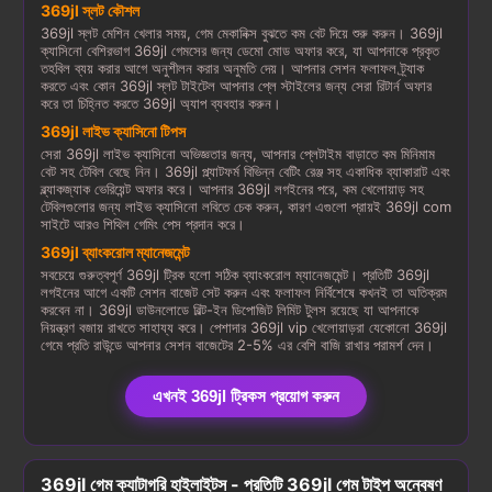
369jl স্লট কৌশল
369jl স্লট মেশিন খেলার সময়, গেম মেকানিক্স বুঝতে কম বেট দিয়ে শুরু করুন। 369jl
ক্যাসিনো বেশিরভাগ 369jl গেমসের জন্য ডেমো মোড অফার করে, যা আপনাকে প্রকৃত
তহবিল ব্যয় করার আগে অনুশীলন করার অনুমতি দেয়। আপনার সেশন ফলাফল ট্র্যাক
করতে এবং কোন 369jl স্লট টাইটেল আপনার প্লে স্টাইলের জন্য সেরা রিটার্ন অফার
করে তা চিহ্নিত করতে 369jl অ্যাপ ব্যবহার করুন।
369jl লাইভ ক্যাসিনো টিপস
সেরা 369jl লাইভ ক্যাসিনো অভিজ্ঞতার জন্য, আপনার প্লেটাইম বাড়াতে কম মিনিমাম
বেট সহ টেবিল বেছে নিন। 369jl প্ল্যাটফর্ম বিভিন্ন বেটিং রেঞ্জ সহ একাধিক ব্যাকারাট এবং
ব্ল্যাকজ্যাক ভেরিয়েন্ট অফার করে। আপনার 369jl লগইনের পরে, কম খেলোয়াড় সহ
টেবিলগুলোর জন্য লাইভ ক্যাসিনো লবিতে চেক করুন, কারণ এগুলো প্রায়ই 369jl com
সাইটে আরও শিথিল গেমিং পেস প্রদান করে।
369jl ব্যাংকরোল ম্যানেজমেন্ট
সবচেয়ে গুরুত্বপূর্ণ 369jl ট্রিক হলো সঠিক ব্যাংকরোল ম্যানেজমেন্ট। প্রতিটি 369jl
লগইনের আগে একটি সেশন বাজেট সেট করুন এবং ফলাফল নির্বিশেষে কখনই তা অতিক্রম
করবেন না। 369jl ডাউনলোডে বিল্ট-ইন ডিপোজিট লিমিট টুলস রয়েছে যা আপনাকে
নিয়ন্ত্রণ বজায় রাখতে সাহায্য করে। পেশাদার 369jl vip খেলোয়াড়রা যেকোনো 369jl
গেমে প্রতি রাউন্ডে আপনার সেশন বাজেটের 2-5% এর বেশি বাজি রাখার পরামর্শ দেন।
এখনই 369jl ট্রিকস প্রয়োগ করুন
369jl গেম ক্যাটাগরি হাইলাইটস - প্রতিটি 369jl গেম টাইপ অন্বেষণ