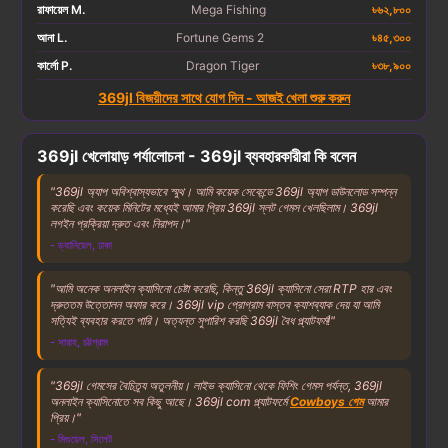
রাফায়েল M.
Mega Fishing
৳৬২,৮০০
আনা L.
Fortune Gems 2
৳৪৫,৩০০
কার্লো P.
Dragon Tiger
৳৩৮,৯০০
369jl বিজয়ীদের সাথে যোগ দিন - আজই খেলা শুরু করুন
369jl খেলোয়াড় পর্যালোচনা - 369jl ব্যবহারকারীরা কি বলেন
"369jl অ্যাপ অবিশ্বাস্যভাবে স্মুথ। আমি কয়েক সেকেন্ডে 369jl অ্যাপ ডাউনলোড সম্পন্ন
করেছি এবং কয়েক মিনিটের মধ্যেই আমার প্রিয় 369jl স্লট গেমস খেলছিলাম। 369jl
লগইন প্রক্রিয়া দ্রুত এবং নিরাপদ।"
- ড্যানিয়েল, ঢাকা
"আমি অনেক অনলাইন ক্যাসিনো চেষ্টা করেছি, কিন্তু 369jl ক্যাসিনো সেরা RTP হার এবং
দ্রুততম উত্তোলন অফার করে। 369jl vip প্রোগ্রাম বাস্তব ক্যাশব্যাক দেয় যা আমি
সত্যিই ব্যবহার করতে পারি। অত্যন্ত সুপারিশ করছি 369jl বৈধ প্ল্যাটফর্ম!"
- সারাহ, চট্টগ্রাম
"369jl গেমসের বৈচিত্র্য অতুলনীয়। লাইভ ক্যাসিনো থেকে ফিশিং গেমস পর্যন্ত, 369jl
অনলাইন ক্যাসিনোতে সব কিছু আছে। 369jl com প্ল্যাটফর্মে
Cowboys গেম
আমার
প্রিয়।"
- মিগুয়েল, সিলেট