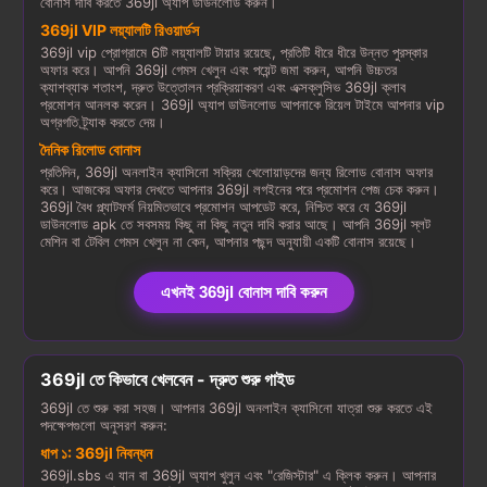
বোনাস দাবি করতে 369jl অ্যাপ ডাউনলোড করুন।
369jl VIP লয়্যালটি রিওয়ার্ডস
369jl vip প্রোগ্রামে 6টি লয়্যালটি টায়ার রয়েছে, প্রতিটি ধীরে ধীরে উন্নত পুরস্কার
অফার করে। আপনি 369jl গেমস খেলুন এবং পয়েন্ট জমা করুন, আপনি উচ্চতর
ক্যাশব্যাক শতাংশ, দ্রুত উত্তোলন প্রক্রিয়াকরণ এবং এক্সক্লুসিভ 369jl ক্লাব
প্রমোশন আনলক করেন। 369jl অ্যাপ ডাউনলোড আপনাকে রিয়েল টাইমে আপনার vip
অগ্রগতি ট্র্যাক করতে দেয়।
দৈনিক রিলোড বোনাস
প্রতিদিন, 369jl অনলাইন ক্যাসিনো সক্রিয় খেলোয়াড়দের জন্য রিলোড বোনাস অফার
করে। আজকের অফার দেখতে আপনার 369jl লগইনের পরে প্রমোশন পেজ চেক করুন।
369jl বৈধ প্ল্যাটফর্ম নিয়মিতভাবে প্রমোশন আপডেট করে, নিশ্চিত করে যে 369jl
ডাউনলোড apk তে সবসময় কিছু না কিছু নতুন দাবি করার আছে। আপনি 369jl স্লট
মেশিন বা টেবিল গেমস খেলুন না কেন, আপনার পছন্দ অনুযায়ী একটি বোনাস রয়েছে।
এখনই 369jl বোনাস দাবি করুন
369jl তে কিভাবে খেলবেন - দ্রুত শুরু গাইড
369jl তে শুরু করা সহজ। আপনার 369jl অনলাইন ক্যাসিনো যাত্রা শুরু করতে এই
পদক্ষেপগুলো অনুসরণ করুন:
ধাপ ১: 369jl নিবন্ধন
369jl.sbs এ যান বা 369jl অ্যাপ খুলুন এবং "রেজিস্টার" এ ক্লিক করুন। আপনার