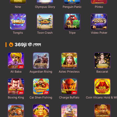
Nine
Olympus Glory
Penguin Panic
Plinko
Tongits
Toon Crash
Tripe
Video Poker
369jl হট গেমস
Ali Baba
Asgardian Rising
Aztec Priestess
Baccarat
Boxing King
Cai Shen Fishing
Charge Buffalo
Coin Vilcano Hold & W