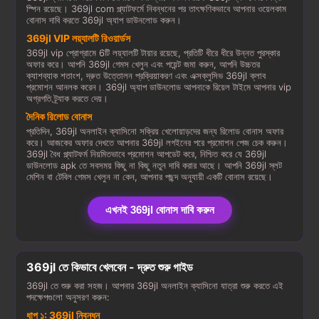
স্পিন রয়েছে। 369jl com প্ল্যাটফর্মে নিবন্ধনের পর তাৎক্ষণিকভাবে আপনার ওয়েলকাম
বোনাস দাবি করতে 369jl অ্যাপ ডাউনলোড করুন।
369jl VIP লয়্যালটি রিওয়ার্ডস
369jl vip প্রোগ্রামে 6টি লয়্যালটি টায়ার রয়েছে, প্রতিটি ধীরে ধীরে উন্নত পুরস্কার
অফার করে। আপনি 369jl গেমস খেলুন এবং পয়েন্ট জমা করুন, আপনি উচ্চতর
ক্যাশব্যাক শতাংশ, দ্রুত উত্তোলন প্রক্রিয়াকরণ এবং এক্সক্লুসিভ 369jl ক্লাব
প্রমোশন আনলক করেন। 369jl অ্যাপ ডাউনলোড আপনাকে রিয়েল টাইমে আপনার vip
অগ্রগতি ট্র্যাক করতে দেয়।
দৈনিক রিলোড বোনাস
প্রতিদিন, 369jl অনলাইন ক্যাসিনো সক্রিয় খেলোয়াড়দের জন্য রিলোড বোনাস অফার
করে। আজকের অফার দেখতে আপনার 369jl লগইনের পরে প্রমোশন পেজ চেক করুন।
369jl বৈধ প্ল্যাটফর্ম নিয়মিতভাবে প্রমোশন আপডেট করে, নিশ্চিত করে যে 369jl
ডাউনলোড apk তে সবসময় কিছু না কিছু নতুন দাবি করার আছে। আপনি 369jl স্লট
মেশিন বা টেবিল গেমস খেলুন না কেন, আপনার পছন্দ অনুযায়ী একটি বোনাস রয়েছে।
এখনই 369jl বোনাস দাবি করুন
369jl তে কিভাবে খেলবেন - দ্রুত শুরু গাইড
369jl তে শুরু করা সহজ। আপনার 369jl অনলাইন ক্যাসিনো যাত্রা শুরু করতে এই
পদক্ষেপগুলো অনুসরণ করুন:
ধাপ ১: 369jl নিবন্ধন