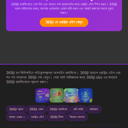
369jl ক্যাসিনোতে যোগ দিন এবং বাস্তব নগদ জ্যাকপটের জন্য ওয়াইল্ড এইপ স্পিন করুন। 369jl
অ্যাপ ডাউনলোড করুন, আপনার ওয়েলকাম বোনাস দাবি করুন এবং আজই জঙ্গলের পশুকে মুক্ত
করুন।
369jl তে ওয়াইল্ড এইপ খেলুন
369jl হল ফিলিপাইনে লাইসেন্সপ্রাপ্ত অনলাইন ক্যাসিনো। 369jl অ্যাপে ওয়াইল্ড এইপ এবং
শত শত অন্যান্য 369jl গেম খেলুন। সেরা স্লট অভিজ্ঞতার জন্য 369jl.sbs এর মাধ্যমে
369jl ক্যাসিনোতে প্রবেশ করুন।
369jl অ্যাপ
369jl গেমস
369jl ক্যাসিনো
মানি কামিং
কাউবয়স
মাহজং ওয়েজ ২
ওয়াইল্ড এইপ
369jl টিপস
কিভাবে খেলবেন